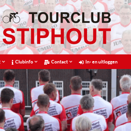
t
Clubinfo
Contact
In- en uitloggen