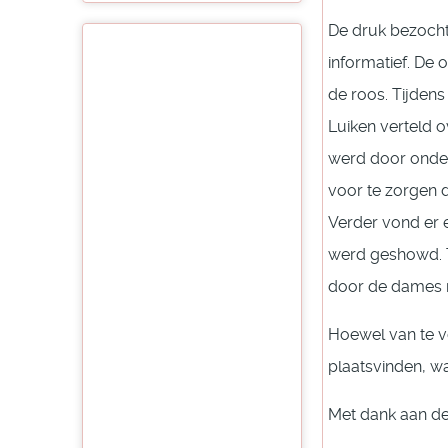
De druk bezocht
informatief. De 
de roos. Tijden
Luiken verteld ov
werd door onder
voor te zorgen d
Verder vond er 
werd geshowd. T
door de dames r
Hoewel van te v
plaatsvinden, wa
Met dank aan de