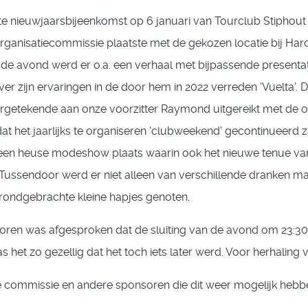
e nieuwjaarsbijeenkomst op 6 januari van Tourclub Stiphout 
organisatiecommissie plaatste met de gekozen locatie bij Haro
s de avond werd er o.a. een verhaal met bijpassende presenta
er zijn ervaringen in de door hem in 2022 verreden 'Vuelta'. De 
getekende aan onze voorzitter Raymond uitgereikt met de 
at het jaarlijks te organiseren 'clubweekend' gecontinueerd 
een heuse modeshow plaats waarin ook het nieuwe tenue va
ussendoor werd er niet alleen van verschillende dranken m
ondgebrachte kleine hapjes genoten.
oren was afgesproken dat de sluiting van de avond om 23:30
s het zo gezellig dat het toch iets later werd. Voor herhaling 
 commissie en andere sponsoren die dit weer mogelijk heb