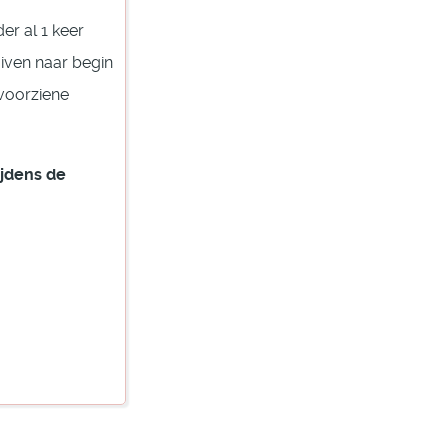
er al 1 keer
iven naar begin
 voorziene
ijdens de