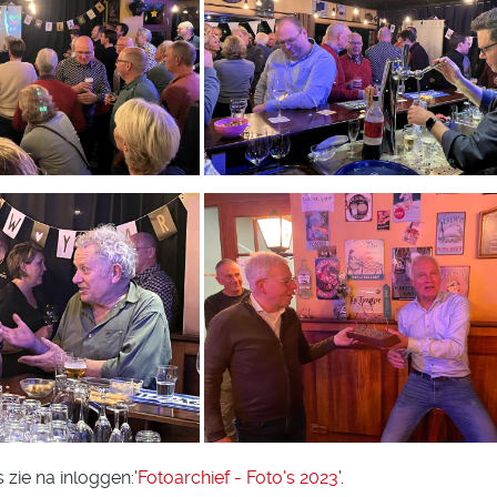
 zie na inloggen:'
Fotoarchief - Foto's 2023
'.